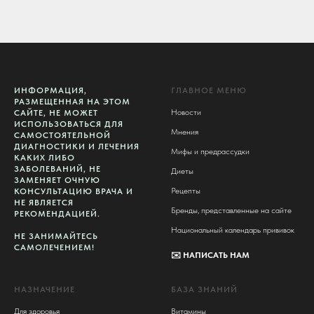
ИНФОРМАЦИЯ,
ГЛАВНОЕ МЕНЮ
РАЗМЕЩЕННАЯ НА ЭТОМ
Новости
САЙТЕ, НЕ МОЖЕТ
ИСПОЛЬЗОВАТЬСЯ ДЛЯ
Мнения
САМОСТОЯТЕЛЬНОЙ
ДИАГНОСТИКИ И ЛЕЧЕНИЯ
Мифы и предрассудки
КАКИХ ЛИБО
ЗАБОЛЕВАНИЙ, НЕ
Диеты
ЗАМЕНЯЕТ ОЧНУЮ
Рецепты
КОНСУЛЬТАЦИЮ ВРАЧА И
НЕ ЯВЛЯЕТСЯ
Бренды, представленные на сайте
РЕКОМЕНДАЦИЕЙ.
Национальный календарь прививок
НЕ ЗАНИМАЙТЕСЬ
САМОЛЕЧЕНИЕМ!
✉️
НАПИСАТЬ НАМ
НАЗНАЧЕНИЕ
БАЗА ЗНАНИЙ
Для здоровья
Витамины