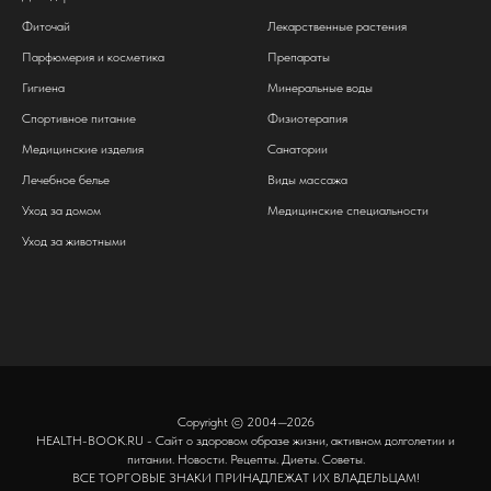
Фиточай
Лекарственные растения
Парфюмерия и косметика
Препараты
Гигиена
Минеральные воды
Спортивное питание
Физиотерапия
Медицинские изделия
Санатории
Лечебное белье
Виды массажа
Уход за домом
Медицинские специальности
Уход за животными
Copyright © 2004—2026
HEALTH-BOOK.RU - Сайт о здоровом образе жизни, активном долголетии и
питании. Новости. Рецепты. Диеты. Советы.
ВСЕ ТОРГОВЫЕ ЗНАКИ ПРИНАДЛЕЖАТ ИХ ВЛАДЕЛЬЦАМ!