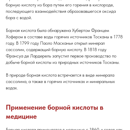
борную кислоту из бора путем его горения в кислороде,
последующего взаимодействия образовавшегося оксида
бора с водой.
Борная кислота была обнаружена Хубертом Францем
Хофером в составе воды горячих источников Тосканы в 1778
году. В 1799 году Паоло Масканьи открыл минерал
сассолин, содержащий борную кислоту. В 1818 году
Франсуа де Лардерель запустил первое производство по
добыче борной кислоты из природных источников Тосканы.
В природе борная кислота встречается в виде минерала
сассолина, а также в горячих источниках и минеральных
водах.
Применение борной кислоты в
медицине
Борная кислота применяется в медицине с 1860-х годов как