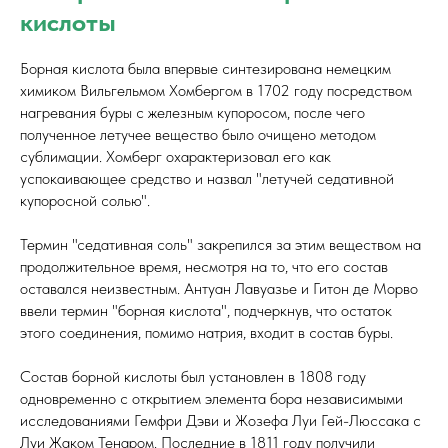
кислоты
Борная кислота была впервые синтезирована немецким
химиком Вильгельмом Хомбергом в 1702 году посредством
нагревания буры с железным купоросом, после чего
полученное летучее вещество было очищено методом
сублимации. Хомберг охарактеризовал его как
успокаивающее средство и назвал "летучей седативной
купоросной солью".
Термин "седативная соль" закрепился за этим веществом на
продолжительное время, несмотря на то, что его состав
оставался неизвестным. Антуан Лавуазье и Гитон де Морво
ввели термин "борная кислота", подчеркнув, что остаток
этого соединения, помимо натрия, входит в состав буры.
Состав борной кислоты был установлен в 1808 году
одновременно с открытием элемента бора независимыми
исследованиями Гемфри Дэви и Жозефа Луи Гей-Люссака с
Луи Жаком Тенаром. Последние в 1811 году получили