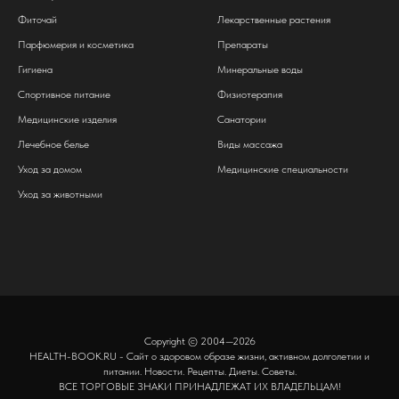
Фиточай
Лекарственные растения
Парфюмерия и косметика
Препараты
Гигиена
Минеральные воды
Спортивное питание
Физиотерапия
Медицинские изделия
Санатории
Лечебное белье
Виды массажа
Уход за домом
Медицинские специальности
Уход за животными
Copyright © 2004—2026
HEALTH-BOOK.RU - Сайт о здоровом образе жизни, активном долголетии и
питании. Новости. Рецепты. Диеты. Советы.
ВСЕ ТОРГОВЫЕ ЗНАКИ ПРИНАДЛЕЖАТ ИХ ВЛАДЕЛЬЦАМ!