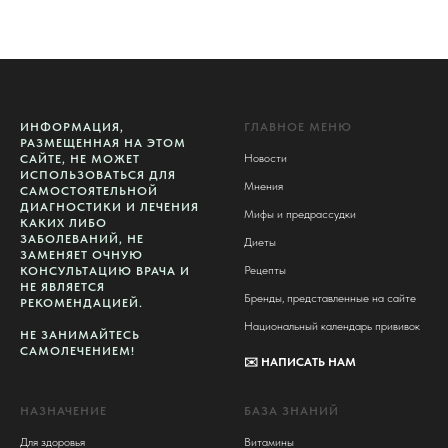
ИНФОРМАЦИЯ,
ГЛАВНОЕ МЕНЮ
РАЗМЕЩЕННАЯ НА ЭТОМ
Новости
САЙТЕ, НЕ МОЖЕТ
ИСПОЛЬЗОВАТЬСЯ ДЛЯ
Мнения
САМОСТОЯТЕЛЬНОЙ
ДИАГНОСТИКИ И ЛЕЧЕНИЯ
Мифы и предрассудки
КАКИХ ЛИБО
ЗАБОЛЕВАНИЙ, НЕ
Диеты
ЗАМЕНЯЕТ ОЧНУЮ
Рецепты
КОНСУЛЬТАЦИЮ ВРАЧА И
НЕ ЯВЛЯЕТСЯ
Бренды, представленные на сайте
РЕКОМЕНДАЦИЕЙ.
Национальный календарь прививок
НЕ ЗАНИМАЙТЕСЬ
САМОЛЕЧЕНИЕМ!
✉️
НАПИСАТЬ НАМ
НАЗНАЧЕНИЕ
БАЗА ЗНАНИЙ
Для здоровья
Витамины