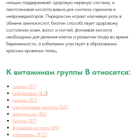
ниацин поддерживает здоровую нервную систему, а
пантотеновая кислота важна для синтеза гормонов и
нейромедиаторов. Пиридоксин играет ключевую роль в
обмене аминокислот, биотин способствует здоровому
состоянию кожи, волос и ногтей, фолиевая кислота
необходима для деления клеток и развития плода во время
беременности, а кобаламин участвует в образовании
красных кровяных телец.
К витаминам группы B относятся:
тиамин (B1)
рибофлавин (B2
)
ниацин (B3)
пантотеновая кислота (B5)
пиридоксин (B6)
биотин (B7)
фолиевая кислота (B9)
кобаламин (B12)